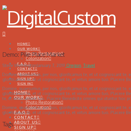
Navigation
HOME
OUR WORK
Demo: Pike Place Market
Photo Restoration
Colorization
F.A.Q.
Steve Wethington
January 7, 2019
Oregon
,
Travel
CONTACT
ABOUT US
Domine, quaesumus, per nos, glorificamus te, et ut cognoscant te, 
SIGN UP
glorificamus te, et ut cognoscant te, et virtus amore tuo. Placere 
SIGN IN
Domine, quaesumus, per nos, glorificamus te, et ut cognoscant te, 
HOME
glorificamus te, et ut cognoscant te, et virtus amore tuo. Placere
OUR WORK
te, et virtus amore tuo. Placere Benedicite omnes qui utuntur hoc 
Photo Restoration
Colorization
Domine, quaesumus, per nos, glorificamus te, et ut cognoscant te, 
F.A.Q.
glorificamus te, et ut cognoscant te, et virtus amore tuo. Placere 
CONTACT
ABOUT US
Tags
SIGN UP