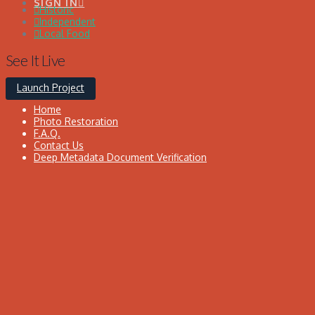
SIGN IN
Historic
Independent
Local Food
See It Live
Launch Project
Home
Photo Restoration
F.A.Q.
Contact Us
Deep Metadata Document Verification